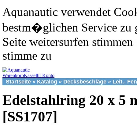
Aquanautic verwendet Cook
bestm�glichen Service zu 
Seite weitersurfen stimmen 
stimme zu
Warenkorb
Kasse
Ihr Konto
Startseite
»
Katalog
»
Decksbeschläge
»
Leit.- Fe
Edelstahlring 20 x 5
[SS1707]