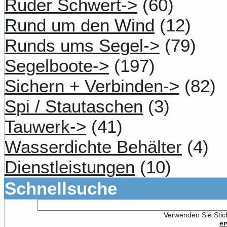
Ruder Schwert->
(60)
Rund um den Wind
(12)
Runds ums Segel->
(79)
Segelboote->
(197)
Sichern + Verbinden->
(82)
Spi / Stautaschen
(3)
Tauwerk->
(41)
Wasserdichte Behälter
(4)
Dienstleistungen
(10)
Schnellsuche
Verwenden Sie Stich
er