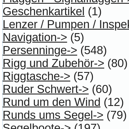
Geschenkartikel
(1)
Lenzer / Pumpen / Inspe
Navigation->
(5)
Persenninge->
(548)
Rigg und Zubehör->
(80)
Riggtasche->
(57)
Ruder Schwert->
(60)
Rund um den Wind
(12)
Runds ums Segel->
(79)
Segelboote->
(197)