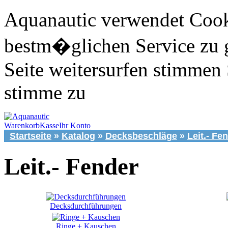
Aquanautic verwendet Cook
bestm�glichen Service zu 
Seite weitersurfen stimmen 
stimme zu
Warenkorb
Kasse
Ihr Konto
Startseite
»
Katalog
»
Decksbeschläge
»
Leit.- Fe
Leit.- Fender
Decksdurchführungen
Ringe + Kauschen