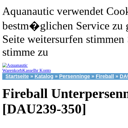
Aquanautic verwendet Cook
bestm�glichen Service zu 
Seite weitersurfen stimmen 
stimme zu
Warenkorb
Kasse
Ihr Konto
Startseite
»
Katalog
»
Persenninge
»
Fireball
»
DA
Fireball Unterpersen
[DAU239-350]