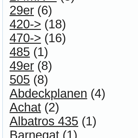
29er
(6)
420->
(18)
470->
(16)
485
(1)
49er
(8)
505
(8)
Abdeckplanen
(4)
Achat
(2)
Albatros 435
(1)
Barnegat
(1)