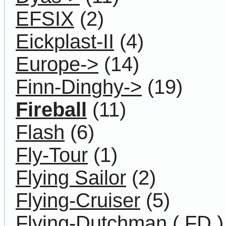
EFSIX
(2)
Eickplast-II
(4)
Europe->
(14)
Finn-Dinghy->
(19)
Fireball
(11)
Flash
(6)
Fly-Tour
(1)
Flying Sailor
(2)
Flying-Cruiser
(5)
Flying-Dutchman ( FD )