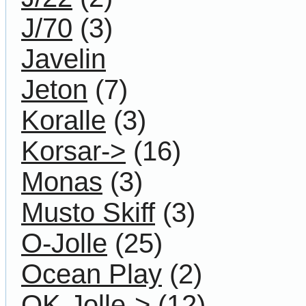
J/70
(3)
Javelin
Jeton
(7)
Koralle
(3)
Korsar->
(16)
Monas
(3)
Musto Skiff
(3)
O-Jolle
(25)
Ocean Play
(2)
OK-Jolle->
(12)