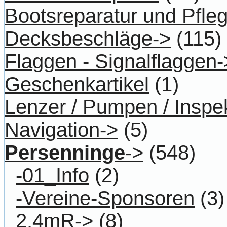
Bootsreparatur und Pfle
Decksbeschläge->
(115)
Flaggen - Signalflaggen-
Geschenkartikel
(1)
Lenzer / Pumpen / Inspe
Navigation->
(5)
Persenninge
->
(548)
-01_Info
(2)
-Vereine-Sponsoren
(3)
2.4mR->
(8)