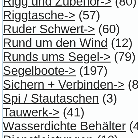
Rigg und Zubehör->
(80)
Riggtasche->
(57)
Ruder Schwert->
(60)
Rund um den Wind
(12)
Runds ums Segel->
(79)
Segelboote->
(197)
Sichern + Verbinden->
(8
Spi / Stautaschen
(3)
Tauwerk->
(41)
Wasserdichte Behälter
(4