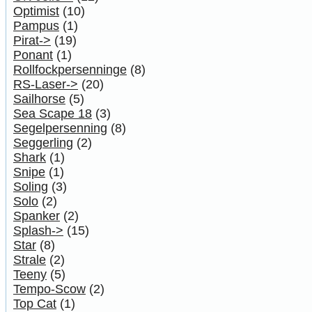
Optimist
(10)
Pampus
(1)
Pirat->
(19)
Ponant
(1)
Rollfockpersenninge
(8)
RS-Laser->
(20)
Sailhorse
(5)
Sea Scape 18
(3)
Segelpersenning
(8)
Seggerling
(2)
Shark
(1)
Snipe
(1)
Soling
(3)
Solo
(2)
Spanker
(2)
Splash->
(15)
Star
(8)
Strale
(2)
Teeny
(5)
Tempo-Scow
(2)
Top Cat
(1)