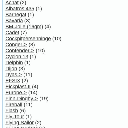
Achat
(2)
Albatros 435
(1)
Barnegat
(1)
Bavaria
(3)
BM-Jolle (16qm)
(4)
Cadet
(7)
Cockpitpersenninge
(10)
Conger->
(8)
Contender->
(10)
Cyclon 13
(1)
Delphin
(1)
Dijon
(3)
Dyas->
(11)
EFSIX
(2)
Eickplast-II
(4)
Europe->
(14)
Finn-Dinghy->
(19)
Fireball
(11)
Flash
(6)
Fly-Tour
(1)
Flying Sailor
(2)