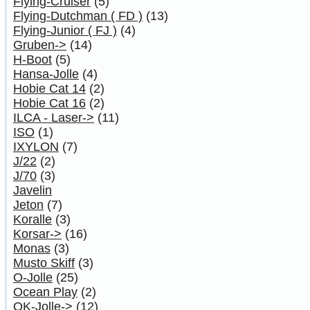
Flying-Cruiser
(5)
Flying-Dutchman ( FD )
(13)
Flying-Junior ( FJ )
(4)
Gruben->
(14)
H-Boot
(5)
Hansa-Jolle
(4)
Hobie Cat 14
(2)
Hobie Cat 16
(2)
ILCA - Laser->
(11)
ISO
(1)
IXYLON
(7)
J/22
(2)
J/70
(3)
Javelin
Jeton
(7)
Koralle
(3)
Korsar->
(16)
Monas
(3)
Musto Skiff
(3)
O-Jolle
(25)
Ocean Play
(2)
OK-Jolle->
(12)