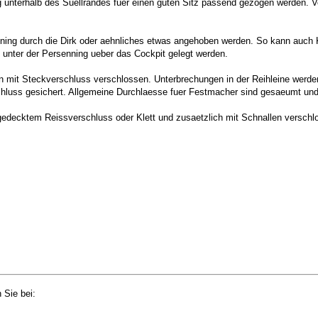
g unterhalb des Suellrandes fuer einen guten Sitz passend gezogen werden. 
ning durch die Dirk oder aehnliches etwas angehoben werden. So kann auch K
unter der Persenning ueber das Cockpit gelegt werden.
n mit Steckverschluss verschlossen. Unterbrechungen in der Reihleine werd
chluss gesichert. Allgemeine Durchlaesse fuer Festmacher sind gesaeumt und
gedecktem Reissverschluss oder Klett und zusaetzlich mit Schnallen verschlo
 Sie bei: