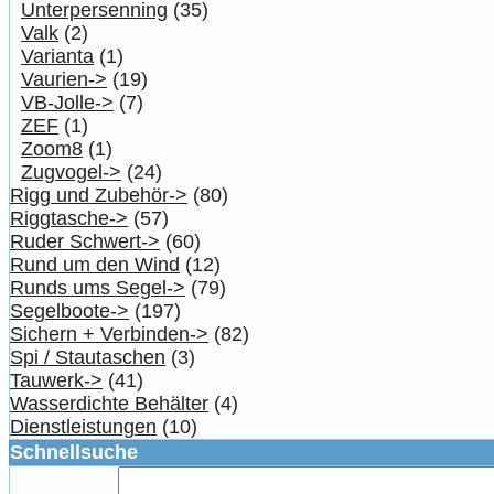
Unterpersenning
(35)
Valk
(2)
Varianta
(1)
Vaurien->
(19)
VB-Jolle->
(7)
ZEF
(1)
Zoom8
(1)
Zugvogel->
(24)
Rigg und Zubehör->
(80)
Riggtasche->
(57)
Ruder Schwert->
(60)
Rund um den Wind
(12)
Runds ums Segel->
(79)
Segelboote->
(197)
Sichern + Verbinden->
(82)
Spi / Stautaschen
(3)
Tauwerk->
(41)
Wasserdichte Behälter
(4)
Dienstleistungen
(10)
Schnellsuche