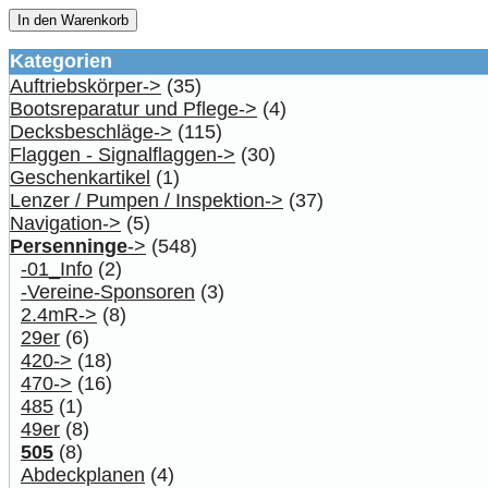
In den Warenkorb
Kategorien
Auftriebskörper->
(35)
Bootsreparatur und Pflege->
(4)
Decksbeschläge->
(115)
Flaggen - Signalflaggen->
(30)
Geschenkartikel
(1)
Lenzer / Pumpen / Inspektion->
(37)
Navigation->
(5)
Persenninge
->
(548)
-01_Info
(2)
-Vereine-Sponsoren
(3)
2.4mR->
(8)
29er
(6)
420->
(18)
470->
(16)
485
(1)
49er
(8)
505
(8)
Abdeckplanen
(4)