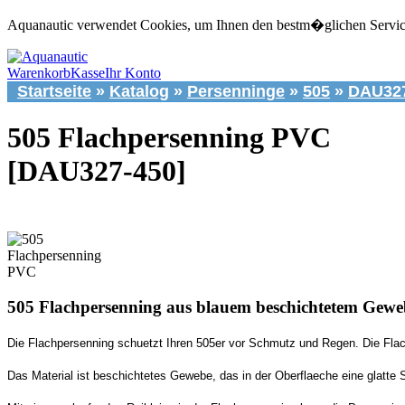
Aquanautic verwendet Cookies, um Ihnen den bestm�glichen Service 
Warenkorb
Kasse
Ihr Konto
Startseite
»
Katalog
»
Persenninge
»
505
»
DAU327
505 Flachpersenning PVC
[DAU327-450]
505 Flachpersenning aus blauem beschichtetem Gewe
Die Flachpersenning schuetzt Ihren 505er vor Schmutz und Regen. Die Flach
Das Material ist beschichtetes Gewebe, das in der Oberflaeche eine glatte S