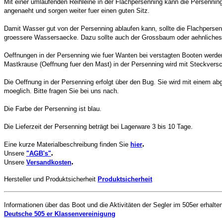
Mit einer umlaufenden Reihleine in der Flachpersenning kann die Persennin
angenaeht und sorgen weiter fuer einen guten Sitz.
Damit Wasser gut von der Persenning ablaufen kann, sollte die Flachpersen
groessere Wassersaecke. Dazu sollte auch der Grossbaum oder aehnliches 
Oeffnungen in der Persenning wie fuer Wanten bei verstagten Booten werde
Mastkrause (Oeffnung fuer den Mast) in der Persenning wird mit Steckvers
Die Oeffnung in der Persenning erfolgt über den Bug. Sie wird mit einem ab
moeglich. Bitte fragen Sie bei uns nach.
Die Farbe der Persenning ist blau.
Die Lieferzeit der Persenning beträgt bei Lagerware 3 bis 10 Tage.
.
Eine kurze Materialbeschreibung finden Sie
hier
.
Unsere
"AGB's"
.
Unsere
Versandkosten
Hersteller und Produktsicherheit
Produktsicherheit
Informationen über das Boot und die Aktivitäten der Segler im 505er erhalten
Deutsche 505 er Klassenvereinigung