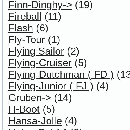
Finn-Dinghy->
(19)
Fireball
(11)
Flash
(6)
Fly-Tour
(1)
Flying Sailor
(2)
Flying-Cruiser
(5)
Flying-Dutchman ( FD )
(13
Flying-Junior ( FJ )
(4)
Gruben->
(14)
H-Boot
(5)
Hansa-Jolle
(4)