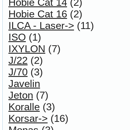
Hobie Cat 14
(2)
Hobie Cat 16
(2)
ILCA - Laser->
(11)
ISO
(1)
IXYLON
(7)
J/22
(2)
J/70
(3)
Javelin
Jeton
(7)
Koralle
(3)
Korsar->
(16)
Monas
(3)