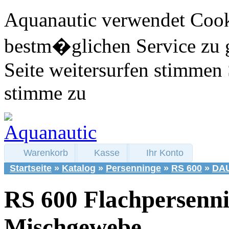
Aquanautic verwendet Cook
bestm�glichen Service zu 
Seite weitersurfen stimmen 
stimme zu
Warenkorb
Kasse
Ihr Konto
Startseite
»
Katalog
»
Persenninge
»
RS 600
»
DAU
RS 600 Flachpersenn
Mischgewebe