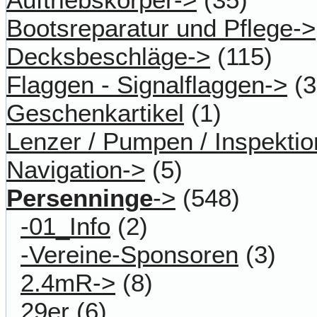
Bootsreparatur und Pflege->
Decksbeschläge->
(115)
Flaggen - Signalflaggen->
(3
Geschenkartikel
(1)
Lenzer / Pumpen / Inspektio
Navigation->
(5)
Persenninge
->
(548)
-01_Info
(2)
-Vereine-Sponsoren
(3)
2.4mR->
(8)
29er
(6)