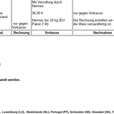
Mit Verzollung durch
Hermes
w.
36,00 €
nur gegen Vorkasse.
sland
Hermes bis 10 kg (EU
Die Rechnung erstellen wir 
nur gegen
Paket 2 M)
die Ware versandfertig ist.
Vorkasse
nd
Rechnung
Vorkasse
Nachnahme
d
sandt werden.
IE), Luxemburg (LU), Niederlande (NL), Portugal (PT), Schweden (SE), Slowakei (SK), 