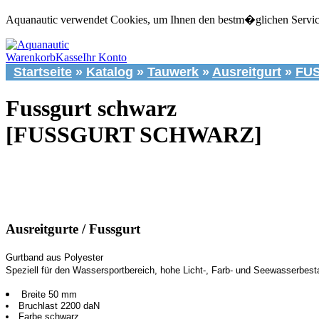
Aquanautic verwendet Cookies, um Ihnen den bestm�glichen Service 
Warenkorb
Kasse
Ihr Konto
Startseite
»
Katalog
»
Tauwerk
»
Ausreitgurt
»
FU
Fussgurt schwarz
[FUSSGURT SCHWARZ]
Ausreitgurte / Fussgurt
Gurtband aus Polyester
Speziell für den Wassersportbereich, hohe Licht-, Farb- und Seewasserbest
Breite 50 mm
Bruchlast 2200 daN
Farbe schwarz