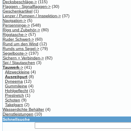
Decksbeschläge->
(115)
Flaggen - Signalflaggen->
(30)
Geschenkartikel
(1)
Lenzer / Pumpen / Inspektion->
(37)
Navigation->
(5)
Persenninge->
(548)
Rigg und Zubehör->
(80)
Riggtasche->
(57)
Ruder Schwert->
(60)
Rund um den Wind
(12)
Runds ums Segel->
(79)
Segelboote->
(197)
Sichern + Verbinden->
(82)
Spi / Stautaschen
(3)
Tauwerk
->
(41)
Allzweckleine
(4)
Ausreitgurt
(8)
Dyneema
(12)
Gummileine
(4)
Hohlgeflecht
(1)
Prestretch
(1)
Schoten
(9)
Takelgarn
(2)
Wasserdichte Behälter
(4)
Dienstleistungen
(10)
Schnellsuche