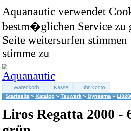
Aquanautic verwendet Cook
bestm�glichen Service zu 
Seite weitersurfen stimmen 
stimme zu
Warenkorb
Kasse
Ihr Konto
Startseite
»
Katalog
»
Tauwerk
»
Dyneema
»
LI020
Liros Regatta 2000 -
grün