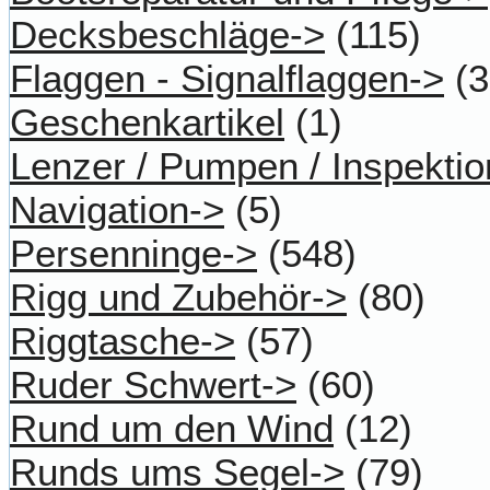
Decksbeschläge->
(115)
Flaggen - Signalflaggen->
(3
Geschenkartikel
(1)
Lenzer / Pumpen / Inspektio
Navigation->
(5)
Persenninge->
(548)
Rigg und Zubehör->
(80)
Riggtasche->
(57)
Ruder Schwert->
(60)
Rund um den Wind
(12)
Runds ums Segel->
(79)