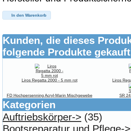
In den Warenkorb
Kunden, die dieses Produk
folgende Produkte gekauft
Liros Regatta 2000 - 5 mm rot
Liros Reg
FD Hochpersenning Acryl-Marin Mischgewebe
SR 24
Kategorien
Auftriebskörper->
(35)
Bootsreparatur und Pflege->