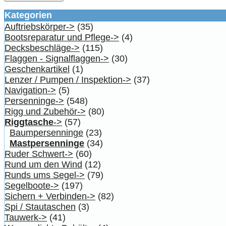
Kategorien
Auftriebskörper->
(35)
Bootsreparatur und Pflege->
(4)
Decksbeschläge->
(115)
Flaggen - Signalflaggen->
(30)
Geschenkartikel
(1)
Lenzer / Pumpen / Inspektion->
(37)
Navigation->
(5)
Persenninge->
(548)
Rigg und Zubehör->
(80)
Riggtasche
->
(57)
Baumpersenninge
(23)
Mastpersenninge
(34)
Ruder Schwert->
(60)
Rund um den Wind
(12)
Runds ums Segel->
(79)
Segelboote->
(197)
Sichern + Verbinden->
(82)
Spi / Stautaschen
(3)
Tauwerk->
(41)