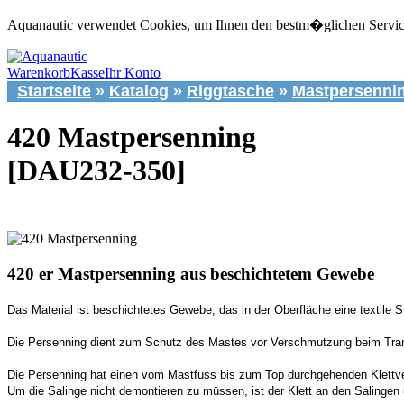
Aquanautic verwendet Cookies, um Ihnen den bestm�glichen Service 
Warenkorb
Kasse
Ihr Konto
Startseite
»
Katalog
»
Riggtasche
»
Mastpersenni
420 Mastpersenning
[DAU232-350]
420 er Mastpersenning aus beschichtetem Gewebe
Das Material ist beschichtetes Gewebe, das in der Oberfläche eine textile St
Die Persenning dient zum Schutz des Mastes vor Verschmutzung beim Trans
Die Persenning hat einen vom Mastfuss bis zum Top durchgehenden Klettver
Um die Salinge nicht demontieren zu müssen, ist der Klett an den Salingen