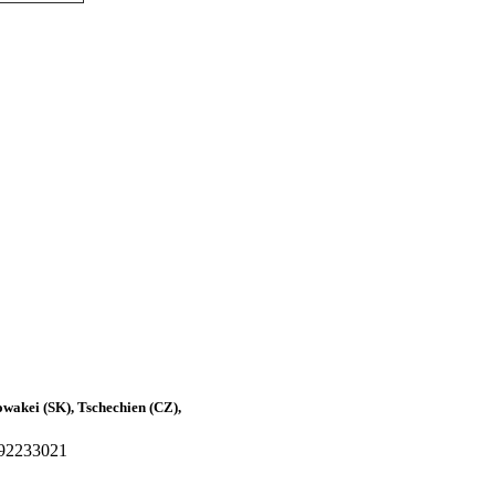
owakei (SK), Tschechien (CZ),
92233021