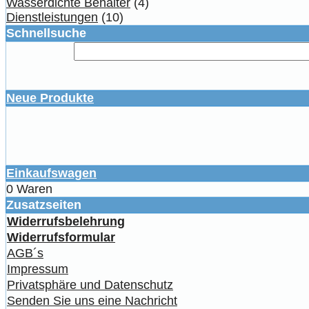
Wasserdichte Behälter
(4)
Dienstleistungen
(10)
Schnellsuche
Neue Produkte
Einkaufswagen
0 Waren
Zusatzseiten
Widerrufsbelehrung
Widerrufsformular
AGB´s
Impressum
Privatsphäre und Datenschutz
Senden Sie uns eine Nachricht