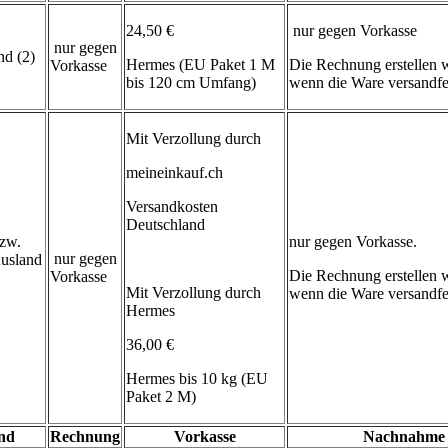
24,50 €
nur gegen Vorkasse
nur gegen
d (2)
Hermes (EU Paket 1 M
Die Rechnung erstellen wi
Vorkasse
bis 120 cm Umfang)
wenn die Ware versandfert
Mit Verzollung durch
meineinkauf.ch
Versandkosten
Deutschland
zw.
nur gegen Vorkasse.
nur gegen
usland
Die Rechnung erstellen wi
Vorkasse
Mit Verzollung durch
wenn die Ware versandfert
Hermes
36,00 €
Hermes bis 10 kg (EU
Paket 2 M)
and
Rechnung
Vorkasse
Nachnahme