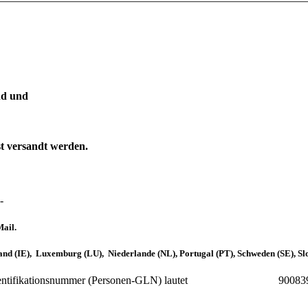
ind und
st versandt werden.
-
Mail.
land (IE), Luxemburg (LU), Niederlande (NL), Portugal (PT), Schweden (SE), Sl
eilte Identifikationsnummer (Personen-GLN) lautet 90083