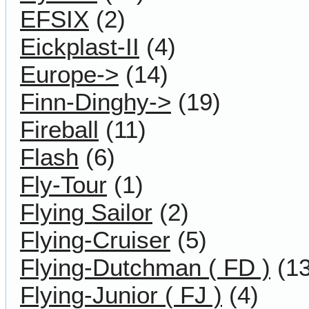
EFSIX
(2)
Eickplast-II
(4)
Europe->
(14)
Finn-Dinghy->
(19)
Fireball
(11)
Flash
(6)
Fly-Tour
(1)
Flying Sailor
(2)
Flying-Cruiser
(5)
Flying-Dutchman ( FD )
(13
Flying-Junior ( FJ )
(4)