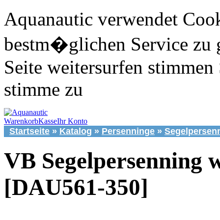
Aquanautic verwendet Cook
bestm�glichen Service zu 
Seite weitersurfen stimmen 
stimme zu
Warenkorb
Kasse
Ihr Konto
Startseite
»
Katalog
»
Persenninge
»
Segelpersen
VB Segelpersenning 
[DAU561-350]