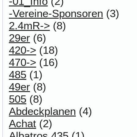
-01_Info
(2)
-Vereine-Sponsoren
(3)
2.4mR->
(8)
29er
(6)
420->
(18)
470->
(16)
485
(1)
49er
(8)
505
(8)
Abdeckplanen
(4)
Achat
(2)
Albatros 435
(1)