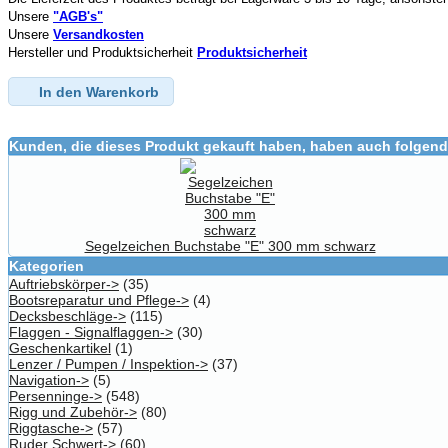
Unsere
"AGB's"
Unsere
Versandkosten
Hersteller und Produktsicherheit
Produktsicherheit
In den Warenkorb
Kunden, die dieses Produkt gekauft haben, haben auch folgend
Segelzeichen Buchstabe "E" 300 mm schwarz
Kategorien
Auftriebskörper->
(35)
Bootsreparatur und Pflege->
(4)
Decksbeschläge->
(115)
Flaggen - Signalflaggen->
(30)
Geschenkartikel
(1)
Lenzer / Pumpen / Inspektion->
(37)
Navigation->
(5)
Persenninge->
(548)
Rigg und Zubehör->
(80)
Riggtasche->
(57)
Ruder Schwert->
(60)