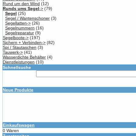
Rund um den Wind
(12)
Runds ums Segel
->
(79)
Segel
(25)
Segel / Wantenschoner
(3)
Segellatten->
(26)
Segelnummern
(16)
Segelreparatur
(9)
Segelboote->
(197)
Sichern + Verbinden->
(82)
Spi / Stautaschen
(3)
Tauwerk->
(41)
Wasserdichte Behälter
(4)
Dienstleistungen
(10)
Schnellsuche
Neue Produkte
Einkaufswagen
0 Waren