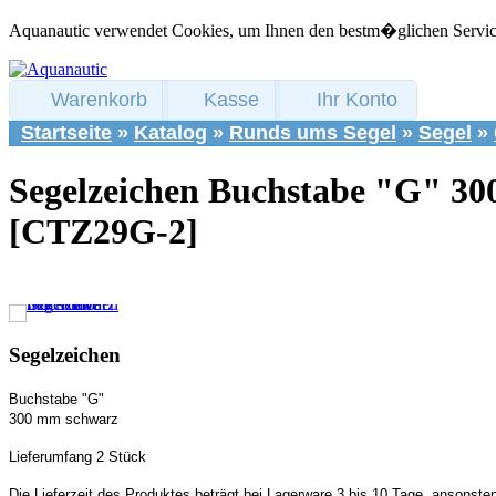
Aquanautic verwendet Cookies, um Ihnen den bestm�glichen Service 
Warenkorb
Kasse
Ihr Konto
Startseite
»
Katalog
»
Runds ums Segel
»
Segel
»
Segelzeichen Buchstabe "G" 3
[CTZ29G-2]
Segelzeichen
Buchstabe "G"
300 mm schwarz
Lieferumfang 2 Stück
Die Lieferzeit des Produktes beträgt bei Lagerware 3 bis 10 Tage, ansonste