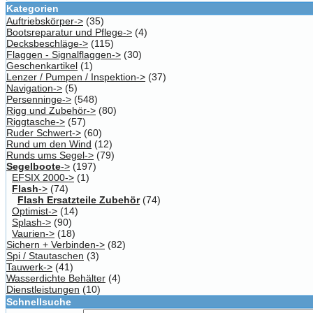
Kategorien
Auftriebskörper->
(35)
Bootsreparatur und Pflege->
(4)
Decksbeschläge->
(115)
Flaggen - Signalflaggen->
(30)
Geschenkartikel
(1)
Lenzer / Pumpen / Inspektion->
(37)
Navigation->
(5)
Persenninge->
(548)
Rigg und Zubehör->
(80)
Riggtasche->
(57)
Ruder Schwert->
(60)
Rund um den Wind
(12)
Runds ums Segel->
(79)
Segelboote
->
(197)
EFSIX 2000->
(1)
Flash
->
(74)
Flash Ersatzteile Zubehör
(74)
Optimist->
(14)
Splash->
(90)
Vaurien->
(18)
Sichern + Verbinden->
(82)
Spi / Stautaschen
(3)
Tauwerk->
(41)
Wasserdichte Behälter
(4)
Dienstleistungen
(10)
Schnellsuche