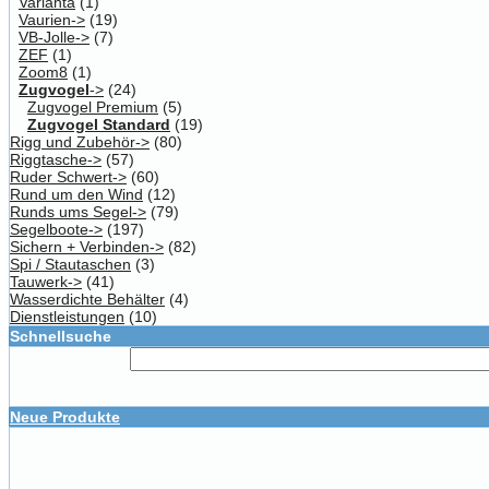
Varianta
(1)
Vaurien->
(19)
VB-Jolle->
(7)
ZEF
(1)
Zoom8
(1)
Zugvogel
->
(24)
Zugvogel Premium
(5)
Zugvogel Standard
(19)
Rigg und Zubehör->
(80)
Riggtasche->
(57)
Ruder Schwert->
(60)
Rund um den Wind
(12)
Runds ums Segel->
(79)
Segelboote->
(197)
Sichern + Verbinden->
(82)
Spi / Stautaschen
(3)
Tauwerk->
(41)
Wasserdichte Behälter
(4)
Dienstleistungen
(10)
Schnellsuche
Neue Produkte