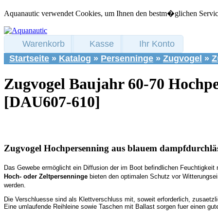
Aquanautic verwendet Cookies, um Ihnen den bestm�glichen Service 
Warenkorb
Kasse
Ihr Konto
Startseite
»
Katalog
»
Persenninge
»
Zugvogel
»
Z
Zugvogel Baujahr 60-70 Hochp
[DAU607-610]
Zugvogel Hochpersenning aus blauem dampfdurchlä
Das Gewebe ermöglicht ein Diffusion der im Boot befindlichen Feuchtigkeit
Hoch- oder Zeltpersenninge
bieten den optimalen Schutz vor Witterungse
werden.
Die Verschluesse sind als Klettverschluss mit, soweit erforderlich, zusaet
Eine umlaufende Reihleine sowie Taschen mit Ballast sorgen fuer einen gut