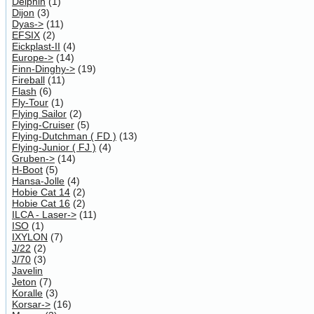
Delphin
(1)
Dijon
(3)
Dyas->
(11)
EFSIX
(2)
Eickplast-II
(4)
Europe->
(14)
Finn-Dinghy->
(19)
Fireball
(11)
Flash
(6)
Fly-Tour
(1)
Flying Sailor
(2)
Flying-Cruiser
(5)
Flying-Dutchman ( FD )
(13)
Flying-Junior ( FJ )
(4)
Gruben->
(14)
H-Boot
(5)
Hansa-Jolle
(4)
Hobie Cat 14
(2)
Hobie Cat 16
(2)
ILCA - Laser->
(11)
ISO
(1)
IXYLON
(7)
J/22
(2)
J/70
(3)
Javelin
Jeton
(7)
Koralle
(3)
Korsar->
(16)