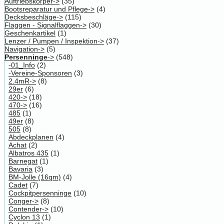
Auftriebskörper->
(35)
Bootsreparatur und Pflege->
(4)
Decksbeschläge->
(115)
Flaggen - Signalflaggen->
(30)
Geschenkartikel
(1)
Lenzer / Pumpen / Inspektion->
(37)
Navigation->
(5)
Persenninge
->
(548)
-01_Info
(2)
-Vereine-Sponsoren
(3)
2.4mR->
(8)
29er
(6)
420->
(18)
470->
(16)
485
(1)
49er
(8)
505
(8)
Abdeckplanen
(4)
Achat
(2)
Albatros 435
(1)
Barnegat
(1)
Bavaria
(3)
BM-Jolle (16qm)
(4)
Cadet
(7)
Cockpitpersenninge
(10)
Conger->
(8)
Contender->
(10)
Cyclon 13
(1)