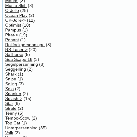
Monas
(3)
Musto Skiff
(3)
O-Jolle
(25)
Ocean Play
(2)
OK-Jolle->
(12)
Optimist
(10)
Pampus
(1)
Pirat->
(19)
Ponant
(1)
Rollfockpersenninge
(8)
RS-Laser->
(20)
Sailhorse
(5)
Sea Scape 18
(3)
Segelpersenning
(8)
Seggerling
(2)
Shark
(1)
Snipe
(1)
Soling
(3)
Solo
(2)
Spanker
(2)
Splash->
(15)
Star
(8)
Strale
(2)
Teeny
(5)
Tempo-Scow
(2)
Top Cat
(1)
Unterpersenning
(35)
Valk
(2)