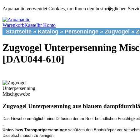
Aquanautic verwendet Cookies, um Ihnen den bestm�glichen Service 
Warenkorb
Kasse
Ihr Konto
Startseite
»
Katalog
»
Persenninge
»
Zugvogel
»
Z
Zugvogel Unterpersenning Mis
[DAU044-610]
Zugvogel Unterpersenning aus blauem dampfdurchlä
Das Gewebe ermöglicht eine Diffusion der im Boot befindlichen Feuchtigkei
.
Unter- bzw Transportpersenninge
schützen den Bootskörper vor Verschmu
Dieselschmauch zu reinigen.