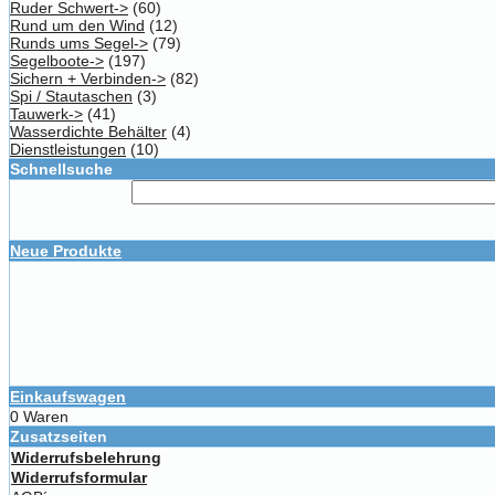
Ruder Schwert->
(60)
Rund um den Wind
(12)
Runds ums Segel->
(79)
Segelboote->
(197)
Sichern + Verbinden->
(82)
Spi / Stautaschen
(3)
Tauwerk->
(41)
Wasserdichte Behälter
(4)
Dienstleistungen
(10)
Schnellsuche
Neue Produkte
Einkaufswagen
0 Waren
Zusatzseiten
Widerrufsbelehrung
Widerrufsformular