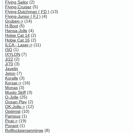
Flying Sailor
(2)
Flying-Cruiser
(5)
Flying-Dutchman ( FD )
(13)
Flying-Junior ( FJ )
(4)
Gruben->
(14)
H-Boot
(5)
Hansa-Jolle
(4)
Hobie Cat 14
(2)
Hobie Cat 16
(2)
ILCA - Laser->
(11)
ISO
(1)
IXYLON
(7)
J/22
(2)
J/70
(3)
Javelin
Jeton
(7)
Koralle
(3)
Korsar->
(16)
Monas
(3)
Musto Skiff
(3)
O-Jolle
(25)
Ocean Play
(2)
OK-Jolle->
(12)
Optimist
(10)
Pampus
(1)
Pirat->
(19)
Ponant
(1)
Rollfockpersenninge
(8)