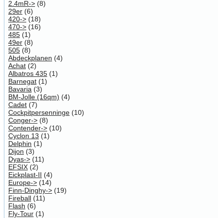
2.4mR->
(8)
29er
(6)
420->
(18)
470->
(16)
485
(1)
49er
(8)
505
(8)
Abdeckplanen
(4)
Achat
(2)
Albatros 435
(1)
Barnegat
(1)
Bavaria
(3)
BM-Jolle (16qm)
(4)
Cadet
(7)
Cockpitpersenninge
(10)
Conger->
(8)
Contender->
(10)
Cyclon 13
(1)
Delphin
(1)
Dijon
(3)
Dyas->
(11)
EFSIX
(2)
Eickplast-II
(4)
Europe->
(14)
Finn-Dinghy->
(19)
Fireball
(11)
Flash
(6)
Fly-Tour
(1)