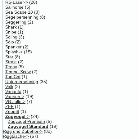
RS-Laser->
(20)
Sailhorse
(5)
Sea Scape 18
(3)
Segelpersenning
(8)
Seggerling
(2)
Shark
(1)
Snipe
(1)
Soling
(3)
Solo
(2)
Spanker
(2)
Splash->
(15)
Star
(8)
Strale
(2)
Teeny
(5)
Tempo-Scow
(2)
Top Cat
(1)
Unterpersenning
(35)
Valk
(2)
Varianta
(1)
Vaurien->
(19)
VB-Jolle->
(7)
ZEF
(1)
Zoom8
(1)
Zugvogel
->
(24)
Zugvogel Premium
(5)
Zugvogel Standard
(19)
Rigg und Zubehör->
(80)
Riggtasche->
(57)