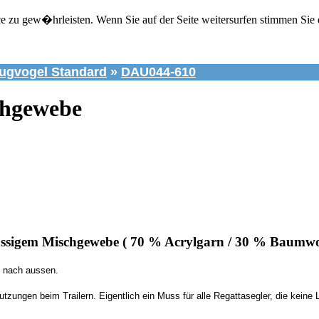
zu gew�hrleisten. Wenn Sie auf der Seite weitersurfen stimmen Sie 
ugvogel Standard
»
DAU044-610
chgewebe
ssigem Mischgewebe ( 70 % Acrylgarn / 30 % Baumwol
t nach aussen.
tzungen beim Trailern.
Eigentlich ein Muss für alle Regattasegler, die kein