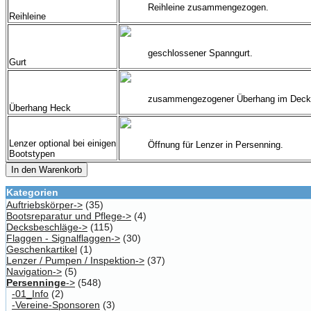
Reihleine zusammengezogen.
Reihleine
geschlossener Spanngurt.
Gurt
zusammengezogener Überhang im Deck
Überhang Heck
Lenzer optional bei einigen
Öffnung für Lenzer in Persenning.
Bootstypen
In den Warenkorb
Kategorien
Auftriebskörper->
(35)
Bootsreparatur und Pflege->
(4)
Decksbeschläge->
(115)
Flaggen - Signalflaggen->
(30)
Geschenkartikel
(1)
Lenzer / Pumpen / Inspektion->
(37)
Navigation->
(5)
Persenninge
->
(548)
-01_Info
(2)
-Vereine-Sponsoren
(3)