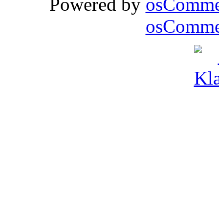
Powered by
osComme
osCommer