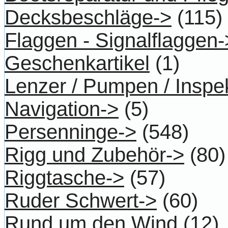
Decksbeschläge->
(115)
Flaggen - Signalflaggen-
Geschenkartikel
(1)
Lenzer / Pumpen / Inspe
Navigation->
(5)
Persenninge->
(548)
Rigg und Zubehör->
(80)
Riggtasche->
(57)
Ruder Schwert->
(60)
Rund um den Wind
(12)