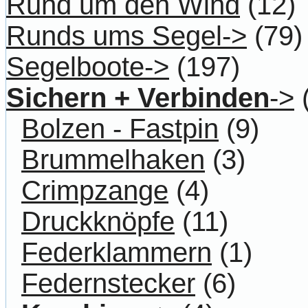
Rund um den Wind
(12)
Runds ums Segel->
(79)
Segelboote->
(197)
Sichern + Verbinden
->
Bolzen - Fastpin
(9)
Brummelhaken
(3)
Crimpzange
(4)
Druckknöpfe
(11)
Federklammern
(1)
Federnstecker
(6)