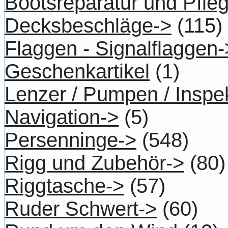
Bootsreparatur und Pfle
Decksbeschläge->
(115)
Flaggen - Signalflaggen-
Geschenkartikel
(1)
Lenzer / Pumpen / Inspe
Navigation->
(5)
Persenninge->
(548)
Rigg und Zubehör->
(80)
Riggtasche->
(57)
Ruder Schwert->
(60)