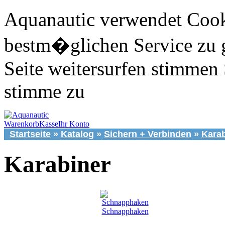
Aquanautic verwendet Cook
bestm�glichen Service zu 
Seite weitersurfen stimmen 
stimme zu
Warenkorb
Kasse
Ihr Konto
Startseite
»
Katalog
»
Sichern + Verbinden
»
Karab
Karabiner
Schnapphaken