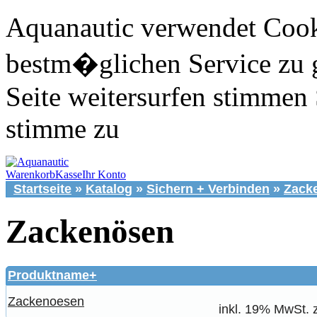
Aquanautic verwendet Cook
bestm�glichen Service zu 
Seite weitersurfen stimmen 
stimme zu
Warenkorb
Kasse
Ihr Konto
Startseite
»
Katalog
»
Sichern + Verbinden
»
Zack
Zackenösen
Produktname+
Zackenoesen
inkl. 19% MwSt. 