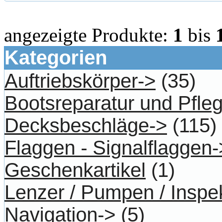
angezeigte Produkte:
1
bis
Kategorien
Auftriebskörper->
(35)
Bootsreparatur und Pfle
Decksbeschläge->
(115)
Flaggen - Signalflaggen-
Geschenkartikel
(1)
Lenzer / Pumpen / Inspe
Navigation->
(5)