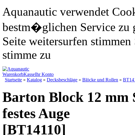
Aquanautic verwendet Cook
bestm�glichen Service zu 
Seite weitersurfen stimmen 
stimme zu
Warenkorb
Kasse
Ihr Konto
Startseite
»
Katalog
»
Decksbeschläge
»
Blöcke und Rollen
»
BT14
Barton Block 12 mm 
festes Auge
[BT14110]