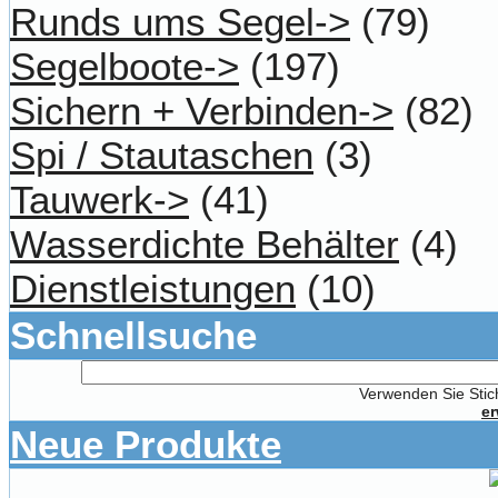
Runds ums Segel->
(79)
Segelboote->
(197)
Sichern + Verbinden->
(82)
Spi / Stautaschen
(3)
Tauwerk->
(41)
Wasserdichte Behälter
(4)
Dienstleistungen
(10)
Schnellsuche
Verwenden Sie Stich
er
Neue Produkte