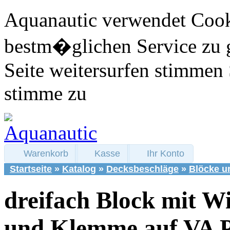
Aquanautic verwendet Cook
bestm�glichen Service zu 
Seite weitersurfen stimmen 
stimme zu
Warenkorb
Kasse
Ihr Konto
Startseite
»
Katalog
»
Decksbeschläge
»
Blöcke u
dreifach Block mit W
und Klemme auf VA P