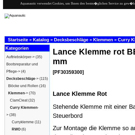
Aquanautic verwendet Cookies, um Ihnen den bestm�glichen Service zu gew�hrlei
Startseite
»
Katalog
»
Decksbeschläge
»
Klemmen
»
Curry 
Kategorien
Lance Klemme rot B
Auftriebskörper->
(35)
mm
Bootsreparatur und
Pflege->
(4)
[PF30359300]
Decksbeschläge
->
(115)
Blöcke und Rollen
(16)
Lance Klemme Rot
Klemmen
->
(70)
ClamCleat
(32)
Stehende Klemme mit einer Ba
Curry Klemmen
-
Steuerbord
>
(38)
Curryklemme
(11)
Zur Montage die Klemme so aus
RWO
(6)