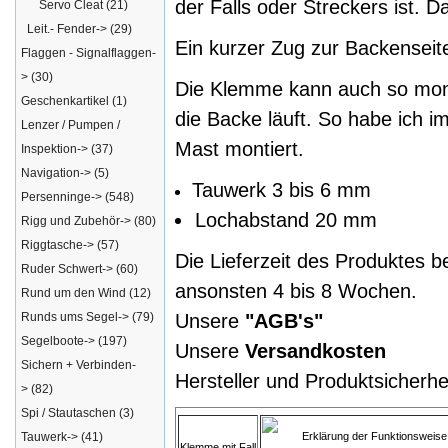
der Falls oder Streckers ist. 
Servo Cleat
(21)
Leit.- Fender->
(29)
Ein kurzer Zug zur Backenseite 
Flaggen - Signalflaggen-
>
(30)
Die Klemme kann auch so mont
Geschenkartikel
(1)
die Backe läuft. So habe ich 
Lenzer / Pumpen /
Mast montiert.
Inspektion->
(37)
Navigation->
(5)
Tauwerk 3 bis 6 mm
Persenninge->
(548)
Lochabstand 20 mm
Rigg und Zubehör->
(80)
Riggtasche->
(57)
Die Lieferzeit des Produktes b
Ruder Schwert->
(60)
ansonsten 4 bis 8 Wochen.
Rund um den Wind
(12)
Runds ums Segel->
(79)
Unsere
"AGB's"
Segelboote->
(197)
Unsere
Versandkosten
Sichern + Verbinden-
Hersteller und Produktsicherhe
>
(82)
Spi / Stautaschen
(3)
Tauwerk->
(41)
Erklärung der Funktionsweise
Klemme mit Fall