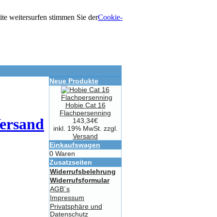
e weitersurfen stimmen Sie der
Cookie-
Neue Produkte
Hobie Cat 16
Flachpersenning
ersand
143,34€
inkl. 19% MwSt. zzgl.
Versand
Einkaufswagen
0 Waren
Zusatzseiten
Widerrufsbelehrung
Widerrufsformular
AGB´s
Impressum
Privatsphäre und
Datenschutz