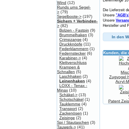
Liefermenge 10
Wind
(12)
Runds ums Segel-
Die Lieferzeit 
>
(79)
Unsere
"AGB's
Segelboote->
(197)
Unsere
Versan
Sichern + Verbinden
-
>
(82)
Hersteller und 
Bolzen - Fastpin
(9)
Brummelhaken
(3)
In den 
Crimpzange
(4)
Druckknöpfe
(11)
Federklammern
(1)
Kunden, die 
Federnstecker
(6)
Karabiner->
(4)
Klettverschluss
Krampen &
Schnallen
(5)
Laschhaken
(2)
Zugvogel 
Leinenhaken
(4)
Acryl-
LOXX - Tenax -
Minax
(10)
Schäkel->
(13)
Schotschäkel
(1)
Patent Zei
Tauklemme
(4)
Transport
(2)
Zackenösen
(1)
Zeisinge
(2)
Spi / Stautaschen
(3)
Tauwerk->
(41)