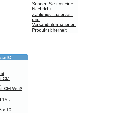
Senden Sie uns eine
Nachricht
.
Zahlungs- Lieferzeit-
und
Versandinformationen
Produktsicherheit
auft:
 25 CM Weiß
5 x 10