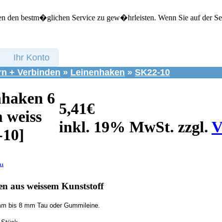
n den bestm�glichen Service zu gew�hrleisten. Wenn Sie auf der Seit
Ihr Konto
rn + Verbinden
»
Leinenhaken
»
SK22-10
nhaken 6
5,41€
 weiss
inkl. 19% MwSt. zzgl.
V
-10]
n aus weissem Kunststoff
mm bis 8 mm Tau oder Gummileine.