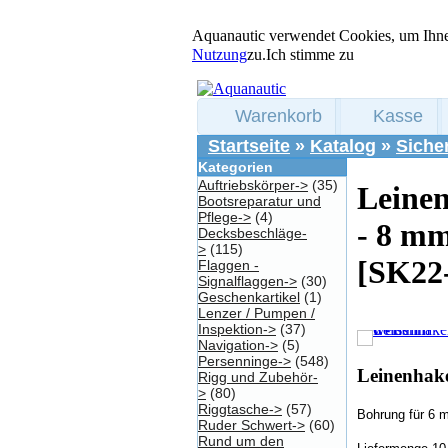
Aquanautic verwendet Cookies, um Ihne
Nutzung
zu.
Ich stimme zu
Warenkorb
Kasse
Startseite
»
Katalog
»
Siche
Kategorien
Auftriebskörper->
(35)
Leine
Bootsreparatur und
Pflege->
(4)
- 8 mm
Decksbeschläge-
>
(115)
[SK22
Flaggen -
Signalflaggen->
(30)
Geschenkartikel
(1)
Lenzer / Pumpen /
Inspektion->
(37)
Navigation->
(5)
Persenninge->
(548)
Leinenhake
Rigg und Zubehör-
>
(80)
Riggtasche->
(57)
Bohrung für 6 
Ruder Schwert->
(60)
Rund um den