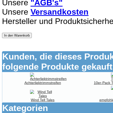
Unsere
"AGB's"
Unsere
Versandkosten
Hersteller und Produktsicherhe
In den Warenkorb
Kunden, die dieses Produk
folgende Produkte gekauft
Achterliektrimmstreifen
10er-Pack 
Wind Tell Tales
empfohl
Kategorien