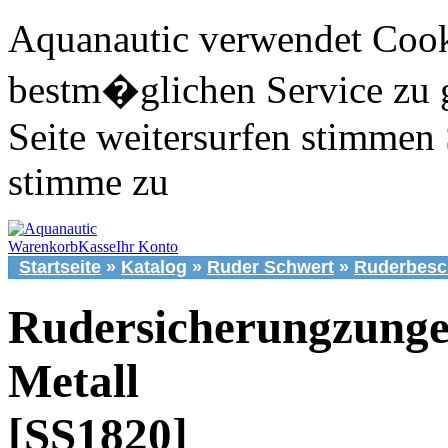
Aquanautic verwendet Cook
bestm�glichen Service zu 
Seite weitersurfen stimmen 
stimme zu
Warenkorb
Kasse
Ihr Konto
Startseite
»
Katalog
»
Ruder Schwert
»
Ruderbesc
Rudersicherungzung
Metall
[SS1820]