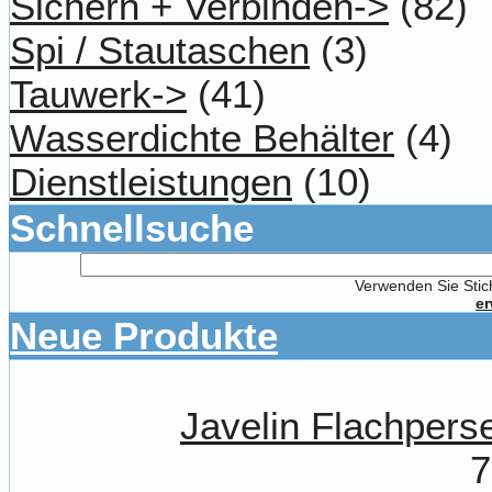
Sichern + Verbinden->
(82)
Spi / Stautaschen
(3)
Tauwerk->
(41)
Wasserdichte Behälter
(4)
Dienstleistungen
(10)
Schnellsuche
Verwenden Sie Stich
er
Neue Produkte
Javelin Flachpe
7