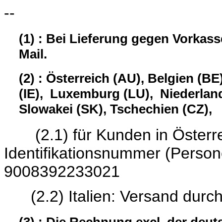
--
(1) : Bei Lieferung gegen Vorkas
Mail.
(2) : Österreich (AU), Belgien (BE
(IE), Luxemburg (LU), Niederland
Slowakei (SK), Tschechien (CZ),
(2.1) für Kunden in Österrei
Identifikationsnumme
9008392233021
(2.2) Italien: Versand durc
(3) : Die Rechnung excl. der deu