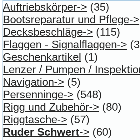
Auftriebskörper->
(35)
Bootsreparatur und Pflege->
Decksbeschläge->
(115)
Flaggen - Signalflaggen->
(3
Geschenkartikel
(1)
Lenzer / Pumpen / Inspektio
Navigation->
(5)
Persenninge->
(548)
Rigg und Zubehör->
(80)
Riggtasche->
(57)
Ruder Schwert
->
(60)