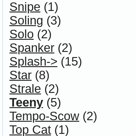
Snipe
(1)
Soling
(3)
Solo
(2)
Spanker
(2)
Splash->
(15)
Star
(8)
Strale
(2)
Teeny
(5)
Tempo-Scow
(2)
Top Cat
(1)