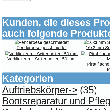
Kunden, die dieses Pro
auch folgende Produkte
Fenderoese geschmiedet
16x3 mm Seg
Verklicker mit Seitenhalter 150 mm
Pirat flach
M
Kategorien
Auftriebskörper->
(35)
Bootsreparatur und Pfle