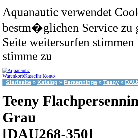
Aquanautic verwendet Cook
bestm�glichen Service zu 
Seite weitersurfen stimmen 
stimme zu
Warenkorb
Kasse
Ihr Konto
Startseite
»
Katalog
»
Persenninge
»
Teeny
»
DAU2
Teeny Flachpersenni
Grau
[DAU268-350]