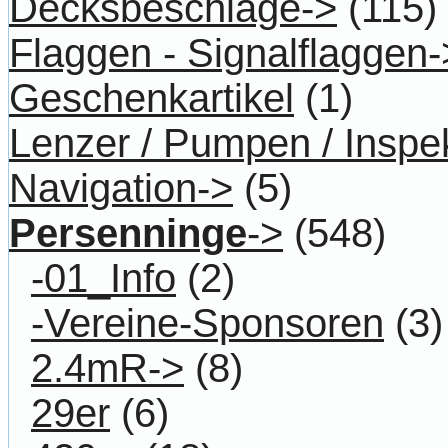
Decksbeschläge->
(115)
Flaggen - Signalflaggen-
Geschenkartikel
(1)
Lenzer / Pumpen / Inspe
Navigation->
(5)
Persenninge
->
(548)
-01_Info
(2)
-Vereine-Sponsoren
(3)
2.4mR->
(8)
29er
(6)