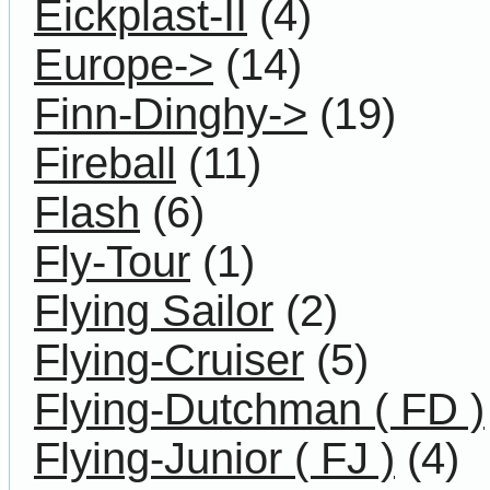
Eickplast-II
(4)
Europe->
(14)
Finn-Dinghy->
(19)
Fireball
(11)
Flash
(6)
Fly-Tour
(1)
Flying Sailor
(2)
Flying-Cruiser
(5)
Flying-Dutchman ( FD )
Flying-Junior ( FJ )
(4)