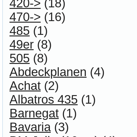
420->
(18)
470->
(16)
485
(1)
49er
(8)
505
(8)
Abdeckplanen
(4)
Achat
(2)
Albatros 435
(1)
Barnegat
(1)
Bavaria
(3)