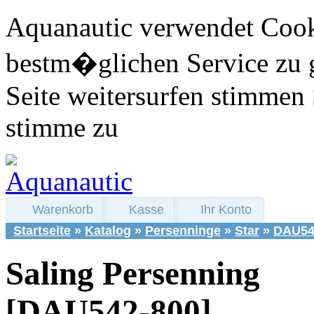
Aquanautic verwendet Cook
bestm�glichen Service zu 
Seite weitersurfen stimmen 
stimme zu
Warenkorb
Kasse
Ihr Konto
Startseite
»
Katalog
»
Persenninge
»
Star
»
DAU54
Saling Persenning
[DAU542-800]