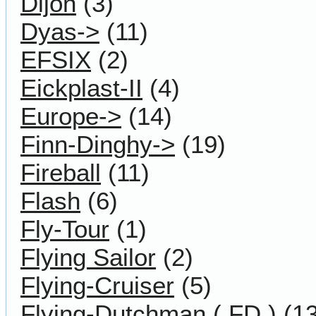
Dijon
(3)
Dyas->
(11)
EFSIX
(2)
Eickplast-II
(4)
Europe->
(14)
Finn-Dinghy->
(19)
Fireball
(11)
Flash
(6)
Fly-Tour
(1)
Flying Sailor
(2)
Flying-Cruiser
(5)
Flying-Dutchman ( FD )
(13