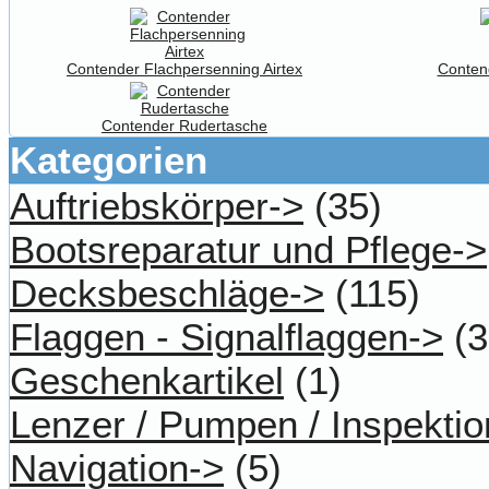
Contender Flachpersenning Airtex
Conten
Contender Rudertasche
Kategorien
Auftriebskörper->
(35)
Bootsreparatur und Pflege->
Decksbeschläge->
(115)
Flaggen - Signalflaggen->
(3
Geschenkartikel
(1)
Lenzer / Pumpen / Inspektio
Navigation->
(5)