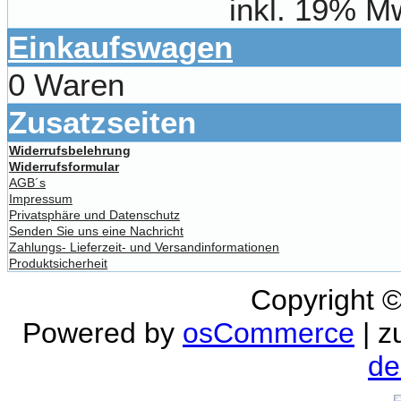
inkl. 19% M
Einkaufswagen
0 Waren
Zusatzseiten
Widerrufsbelehrung
Widerrufsformular
AGB´s
Impressum
Privatsphäre und Datenschutz
Senden Sie uns eine Nachricht
Zahlungs- Lieferzeit- und Versandinformationen
Produktsicherheit
Copyright 
Powered by
osCommerce
| z
de