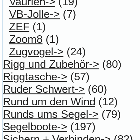
Vaurien->
(19)
VB-Jolle->
(7)
ZEF
(1)
Zoom8
(1)
Zugvogel->
(24)
Rigg und Zubehör->
(80)
Riggtasche->
(57)
Ruder Schwert->
(60)
Rund um den Wind
(12)
Runds ums Segel->
(79)
Segelboote->
(197)
Sichern + Verbinden->
(82)