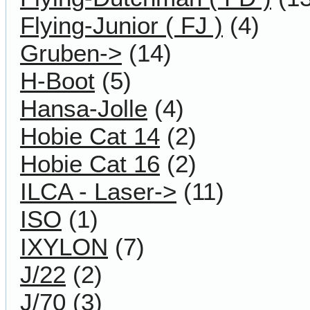
Flying-Junior ( FJ )
(4)
Gruben->
(14)
H-Boot
(5)
Hansa-Jolle
(4)
Hobie Cat 14
(2)
Hobie Cat 16
(2)
ILCA - Laser->
(11)
ISO
(1)
IXYLON
(7)
J/22
(2)
J/70
(3)